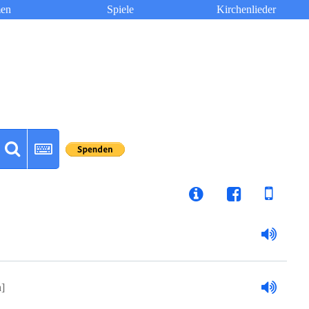
en
Spiele
Kirchenlieder
h]