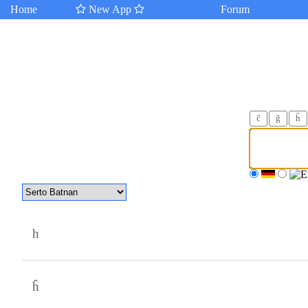
Home
New App
Forum
ĉ
ğ
ĥ
h
ĥ