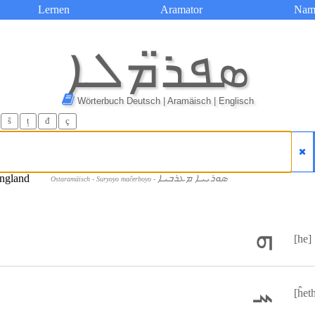
Lernen
Aramator
Nam
ܣܦܪ̈ܡܠܐ
Wörterbuch Deutsch | Aramäisch | Englisch
ŝ
ț
đ
ç
ܣܘܪܝܝܐ ܡܥܪܒܝܐ
Ostaramäisch - Suryoyo maĉerboyo -
ܗ
[he]
ܚ
[ĥet