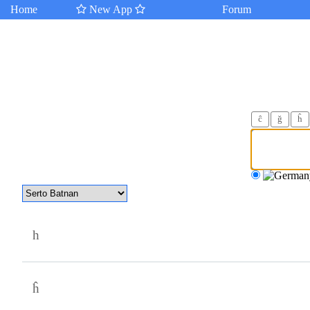
Home
New App
Forum
ĉ
ğ
ĥ
h
ĥ