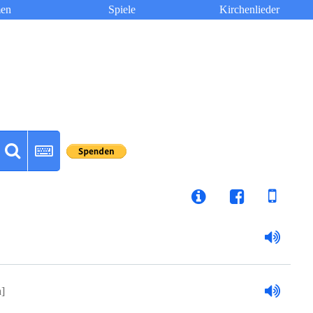
en
Spiele
Kirchenlieder
h]