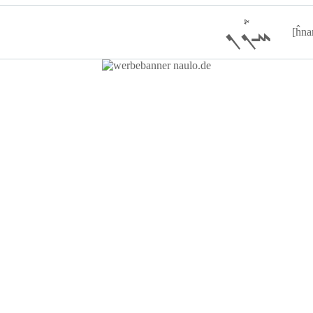
ܚܢܰܢ
[ĥna