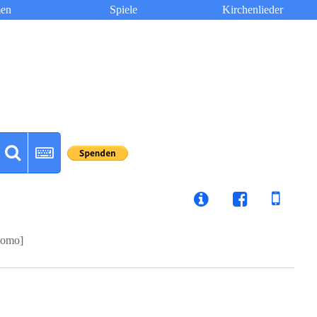
en
Spiele
Kirchenlieder
ĉomo]