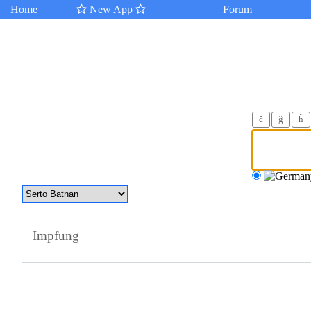
Home
New App
Forum
ĉ
ğ
ĥ
Impfung