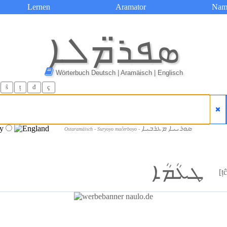
Lernen
Aramator
Nam
ܣܦܪ̈ܡܠܐ
Wörterbuch Deutsch | Aramäisch | Englisch
ŝ
ț
đ
ç
ܣܘܪܝܝܐ ܡܥܪܒܝܐ
Ostaramäisch - Suryoyo maĉerboyo -
ܛܥܳܡܳܐ
[ț