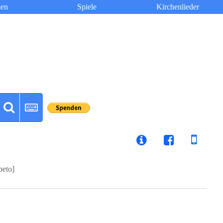
en
Spiele
Kirchenlieder
beto]