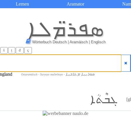
Lernen
Aramator
Nam
ܣܦܪ̈ܡܠܐ
Wörterbuch Deutsch | Aramäisch | Englisch
ŝ
ț
đ
ç
ܣܘܪܝܝܐ ܡܥܪܒܝܐ
Ostaramäisch - Suryoyo maĉerboyo -
ܓܒܶܬܳܐ
[g