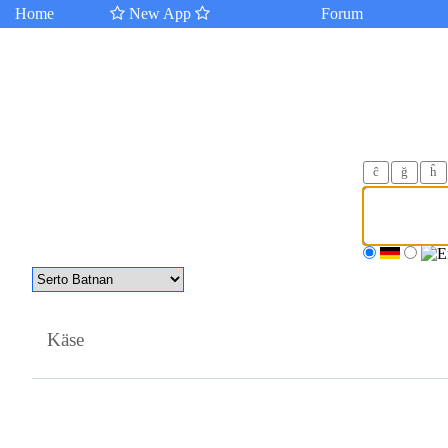
Home
New App
Forum
ĉ
ğ
ĥ
Käse