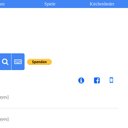
en
Spiele
Kirchenlieder
ayes]
ayes]