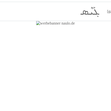
ܓܰܝܶܣ
[g