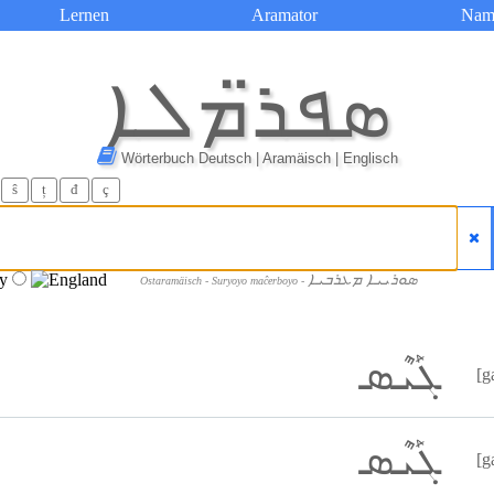
Lernen
Aramator
Nam
ܣܦܪ̈ܡܠܐ
Wörterbuch Deutsch | Aramäisch | Englisch
ŝ
ț
đ
ç
ܣܘܪܝܝܐ ܡܥܪܒܝܐ
Ostaramäisch - Suryoyo maĉerboyo -
ܓܰܝܶܣ
[g
ܓܰܝܶܣ
[g