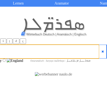
Lernen
Aramator
Nam
ܣܦܪ̈ܡܠܐ
Wörterbuch Deutsch | Aramäisch | Englisch
ŝ
ț
đ
ç
ܣܘܪܝܝܐ ܡܥܪܒܝܐ
Ostaramäisch - Suryoyo maĉerboyo -