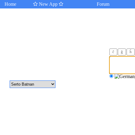
Home
New App
Forum
ĉ
ğ
ĥ