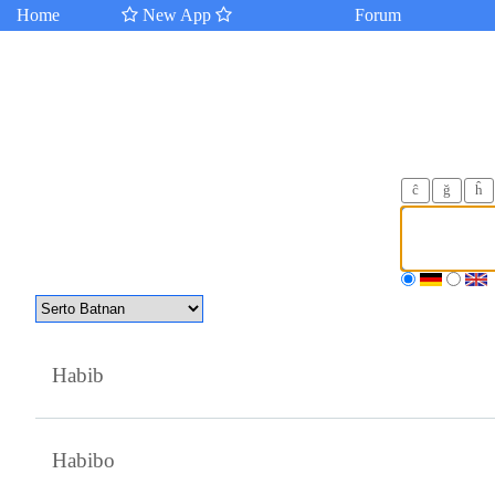
Home
New App
Forum
ĉ
ğ
ĥ
Habib
Habibo