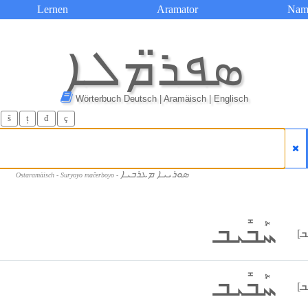
Lernen
Aramator
Nam
ܣܦܪ̈ܡܠܐ
Wörterbuch Deutsch | Aramäisch | Englisch
ŝ
ț
đ
ç
ܣܘܪܝܝܐ ܡܥܪܒܝܐ
Ostaramäisch - Suryoyo maĉerboyo -
ܚܰܒܺܝܒ
ܚܰܒܺܝܒ