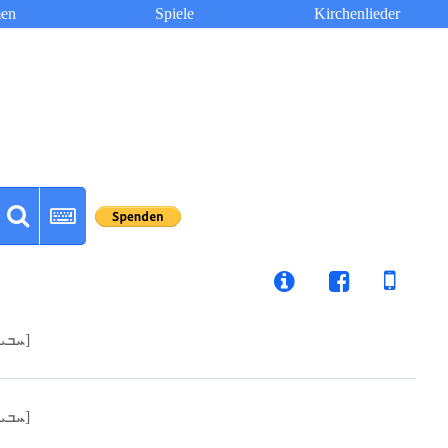
en
Spiele
Kirchenlieder
[ܚܒܝܒ]
[ܚܒܝܒ]