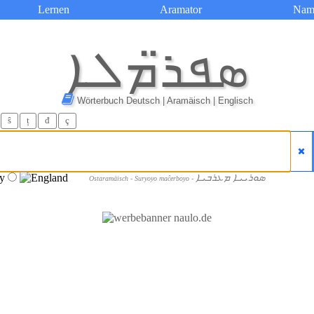
Lernen
Aramator
Nam
ܣܦܪ̈ܡܠܐ
Wörterbuch Deutsch | Aramäisch | Englisch
ŝ
ț
đ
ç
ܣܘܪܝܝܐ ܡܥܪܒܝܐ
Ostaramäisch - Suryoyo maĉerboyo -