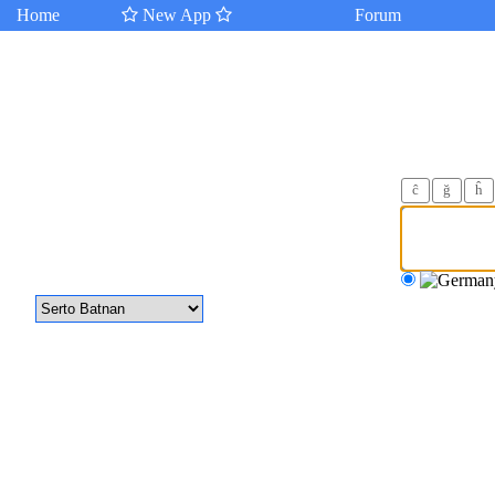
Home
New App
Forum
ĉ
ğ
ĥ