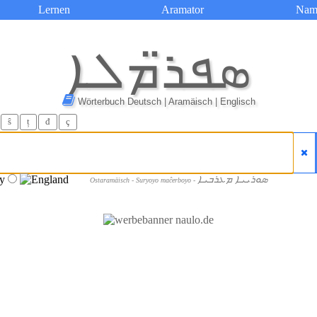
Lernen
Aramator
Nam
ܣܦܪ̈ܡܠܐ
Wörterbuch Deutsch | Aramäisch | Englisch
ŝ
ț
đ
ç
ܣܘܪܝܝܐ ܡܥܪܒܝܐ
Ostaramäisch - Suryoyo maĉerboyo -