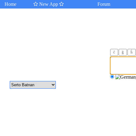
Home
New App
Forum
ĉ
ğ
ĥ