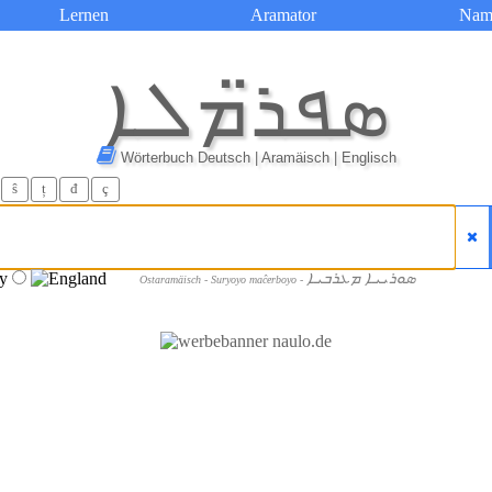
Lernen
Aramator
Nam
ܣܦܪ̈ܡܠܐ
Wörterbuch Deutsch | Aramäisch | Englisch
ŝ
ț
đ
ç
ܣܘܪܝܝܐ ܡܥܪܒܝܐ
Ostaramäisch - Suryoyo maĉerboyo -