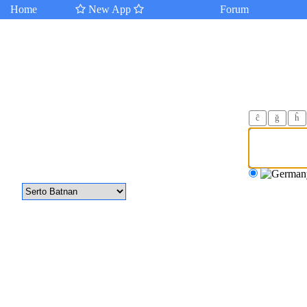
Home
New App
Forum
ĉ
ğ
ĥ