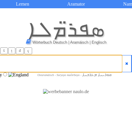
Lernen
Aramator
Nam
ܣܦܪ̈ܡܠܐ
Wörterbuch Deutsch | Aramäisch | Englisch
ŝ
ț
đ
ç
ܣܘܪܝܝܐ ܡܥܪܒܝܐ
Ostaramäisch - Suryoyo maĉerboyo -