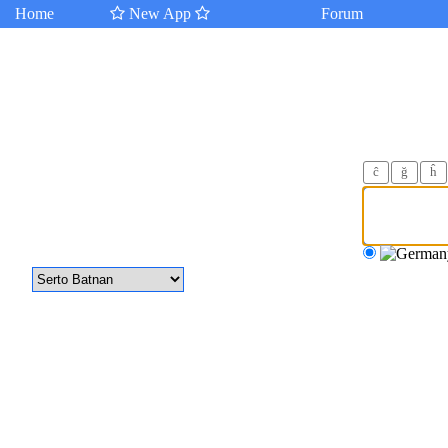
Home
New App
Forum
ĉ
ğ
ĥ