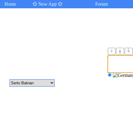
Home
New App
Forum
ĉ
ğ
ĥ