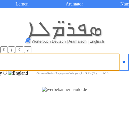
Lernen
Aramator
Nam
ܣܦܪ̈ܡܠܐ
Wörterbuch Deutsch | Aramäisch | Englisch
ŝ
ț
đ
ç
ܣܘܪܝܝܐ ܡܥܪܒܝܐ
Ostaramäisch - Suryoyo maĉerboyo -