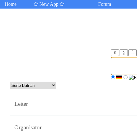
Home
New App
Forum
ĉ
ğ
ĥ
Leiter
Organisator