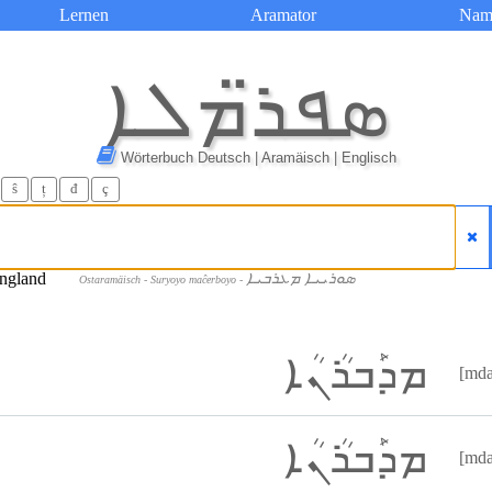
Lernen
Aramator
Nam
ܣܦܪ̈ܡܠܐ
Wörterbuch Deutsch | Aramäisch | Englisch
ŝ
ț
đ
ç
ܣܘܪܝܝܐ ܡܥܪܒܝܐ
Ostaramäisch - Suryoyo maĉerboyo -
ܡܕܰܒܪܳܢܳܐ
[mda
ܡܕܰܒܪܳܢܳܐ
[mda