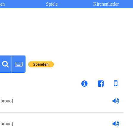
en
Spiele
Kirchenlieder
brono]
brono]