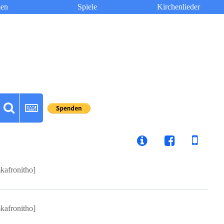
en
Spiele
Kirchenlieder
kafronitho]
kafronitho]