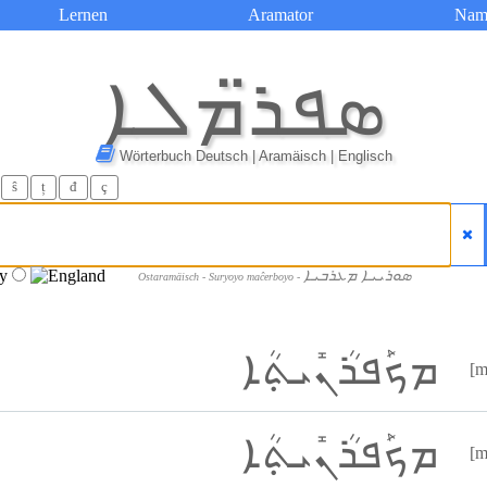
Lernen
Aramator
Nam
ܣܦܪ̈ܡܠܐ
Wörterbuch Deutsch | Aramäisch | Englisch
ŝ
ț
đ
ç
ܣܘܪܝܝܐ ܡܥܪܒܝܐ
Ostaramäisch - Suryoyo maĉerboyo -
ܡܟܰܦܪܳܢܺܝܬ݂ܳܐ
[m
ܡܟܰܦܪܳܢܺܝܬ݂ܳܐ
[m