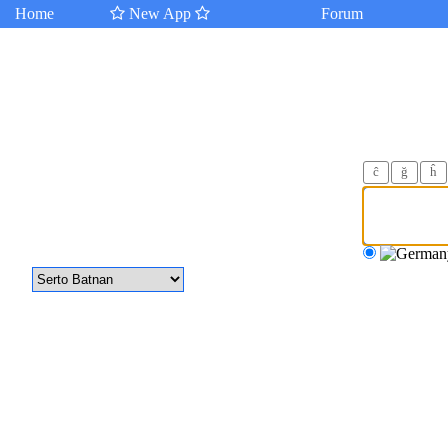
Home
New App
Forum
ĉ
ğ
ĥ