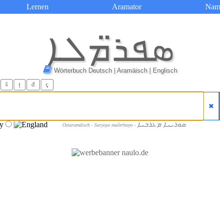
Lernen
Aramator
Nam
ܣܦܪ̈ܡܠܐ
Wörterbuch Deutsch | Aramäisch | Englisch
ŝ
ț
đ
ç
ܣܘܪܝܝܐ ܡܥܪܒܝܐ
Ostaramäisch - Suryoyo maĉerboyo -