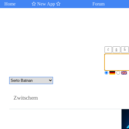
Home
New App
Forum
ĉ
ğ
ĥ
Zwitschern