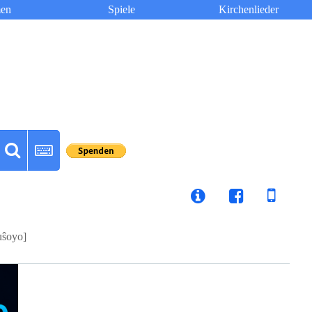
en
Spiele
Kirchenlieder
uŝoyo]