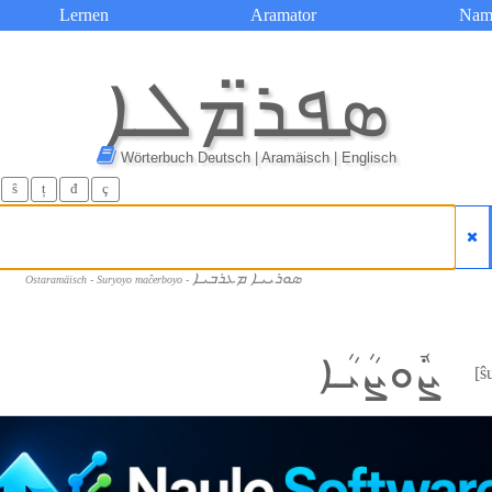
Lernen
Aramator
Nam
ܣܦܪ̈ܡܠܐ
Wörterbuch Deutsch | Aramäisch | Englisch
ŝ
ț
đ
ç
ܣܘܪܝܝܐ ܡܥܪܒܝܐ
Ostaramäisch - Suryoyo maĉerboyo -
ܨܽܘܨܳܝܳܐ
[ŝ