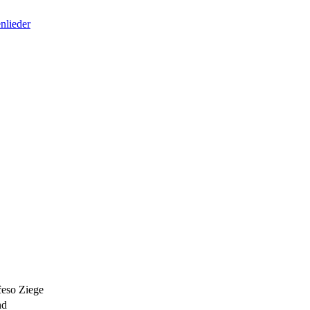
nlieder
ĉeso
Ziege
nd