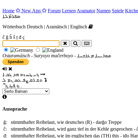
Home
New App
Forum
Lernen
Aramator
Namen
Spiele
Kirche
ܣܦܪ̈ܡܠܐ
Wörterbuch Deutsch | Aramäisch | Englisch
ĉ
ğ
ĥ
ŝ
ț
đ
ç
Ostaramäisch - Suryoyo maĉerboyo -
ܣܘܪܝܝܐ ܡܥܪܒܝܐ
ܟ
ܝ
ܛ
ܚ
ܙ
ܘ
ܗ
ܕ
ܓ
ܒ
ܐ
ܬ
ܫ
ܪ
ܩ
ܨ
ܦ
ܥ
ܣ
ܢ
ܡ
ܠ
ܬ̣
ܦ̣
ܓ̣
ܟ݂
Aussprache
ğ:
stimmthafter Reibelaut, wie deutsches (R) -
darğo
Treppe
ĉ:
stimmthafter Reibelaut, wird ganz tief in der Kehle gesprochen -
đ:
stimmthafter Reibelaut, wie im englischen das (TH) this -
iđo
Ha