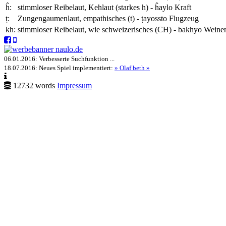
ĥ:
stimmloser Reibelaut, Kehlaut (starkes h) -
ĥaylo
Kraft
ț:
Zungengaumenlaut, empathisches (t) -
țayossto
Flugzeug
kh:
stimmloser Reibelaut, wie schweizerisches (CH) -
bakhyo
Weine
06.01.2016:
Verbesserte Suchfunktion
...
18.07.2016:
Neues Spiel implementiert:
» Olaf beth »
12732 words
Impressum