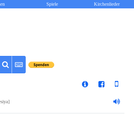
en
Spiele
Kirchenlieder
esiya]