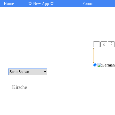
Home
New App
Forum
ĉ
ğ
ĥ
Kirsche