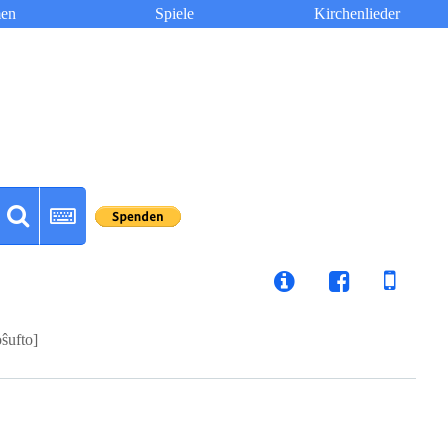
en
Spiele
Kirchenlieder
oŝufto]