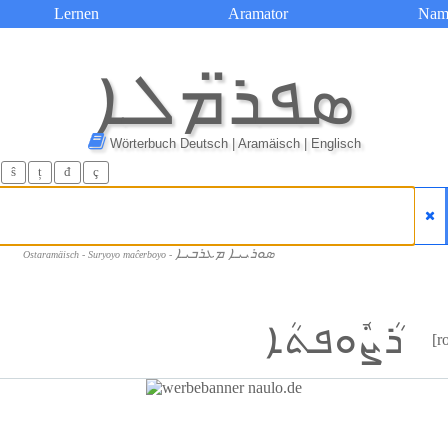
Lernen
Aramator
Nam
ܣܦܪ̈ܡܠܐ
Wörterbuch Deutsch | Aramäisch | Englisch
ŝ
ț
đ
ç
ܣܘܪܝܝܐ ܡܥܪܒܝܐ
Ostaramäisch - Suryoyo maĉerboyo -
ܪܳܨܽܘܦܬܳܐ
[r