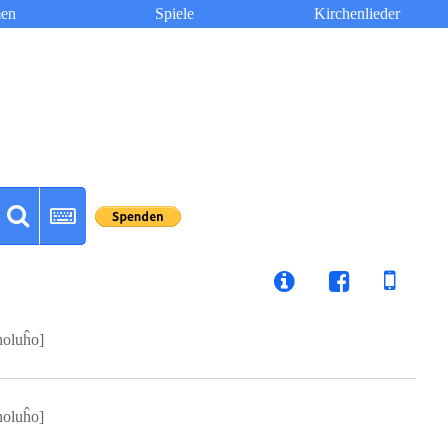
en
Spiele
Kirchenlieder
holuĥo]
holuĥo]