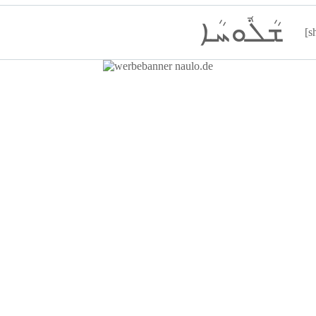
ܫܳܠܽܘܚܳܐ
[s