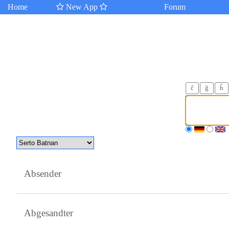
Home
New App
Forum
ĉ
ğ
ĥ
Absender
Abgesandter