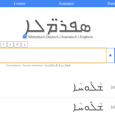
Lernen
Aramator
Nam
ܣܦܪ̈ܡܠܐ
Wörterbuch Deutsch | Aramäisch | Englisch
ŝ
ț
đ
ç
ܣܘܪܝܝܐ ܡܥܪܒܝܐ
Ostaramäisch - Suryoyo maĉerboyo -
ܫܳܠܽܘܚܳܐ
[s
ܫܳܠܽܘܚܳܐ
[s