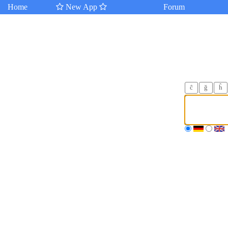
Home
New App
Forum
ĉ
ğ
ĥ