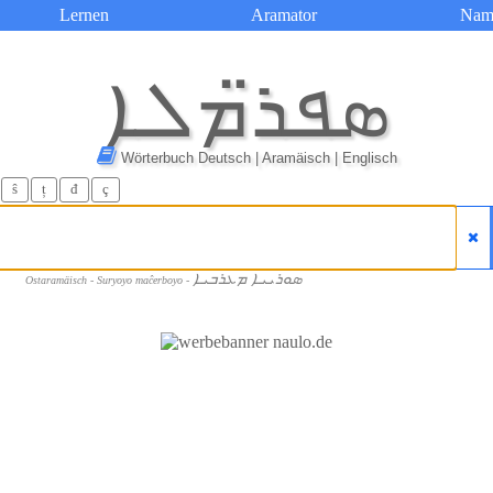
Lernen
Aramator
Nam
ܣܦܪ̈ܡܠܐ
Wörterbuch Deutsch | Aramäisch | Englisch
ŝ
ț
đ
ç
ܣܘܪܝܝܐ ܡܥܪܒܝܐ
Ostaramäisch - Suryoyo maĉerboyo -