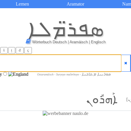
Lernen
Aramator
Nam
ܣܦܪ̈ܡܠܐ
Wörterbuch Deutsch | Aramäisch | Englisch
ŝ
ț
đ
ç
ܣܘܪܝܝܐ ܡܥܪܒܝܐ
Ostaramäisch - Suryoyo maĉerboyo -
ܐܰܗܪܽܘܢ