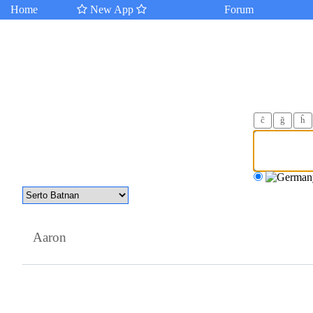
Home
New App
Forum
ĉ
ğ
ĥ
Aaron