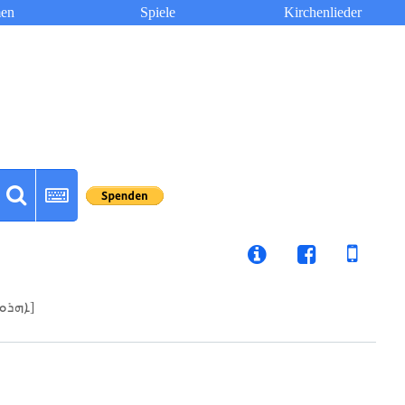
en
Spiele
Kirchenlieder
[ܐܗܪܘܢ]