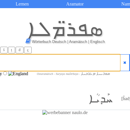
Lernen
Aramator
Nam
ܣܦܪ̈ܡܠܐ
Wörterbuch Deutsch | Aramäisch | Englisch
ŝ
ț
đ
ç
ܣܘܪܝܝܐ ܡܥܪܒܝܐ
Ostaramäisch - Suryoyo maĉerboyo -
ܚܰܕܝܳܐ
[ĥad