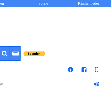
en
Spiele
Kirchenlieder
oy]