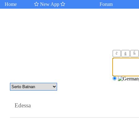
Home
New App
Forum
ĉ
ğ
ĥ
Edessa