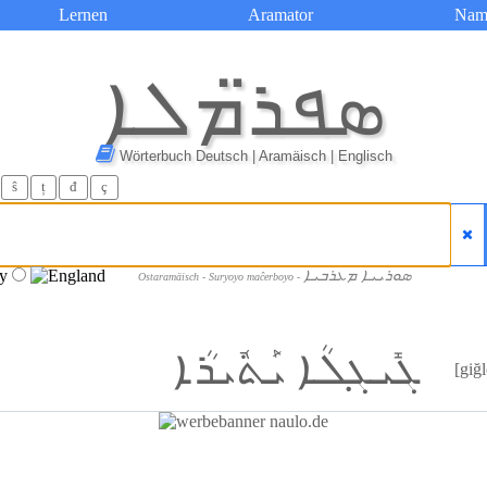
Lernen
Aramator
Nam
ܣܦܪ̈ܡܠܐ
Wörterbuch Deutsch | Aramäisch | Englisch
ŝ
ț
đ
ç
ܣܘܪܝܝܐ ܡܥܪܒܝܐ
Ostaramäisch - Suryoyo maĉerboyo -
ܓܺܝܓ݂ܠܳܐ ܝܰܬܽܝܪܳܐ
[giğl