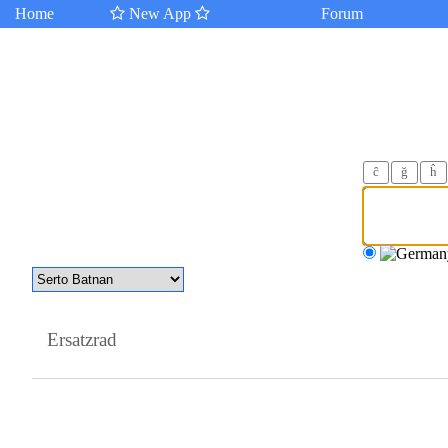
Home
New App
Forum
ĉ
ğ
ĥ
Ersatzrad