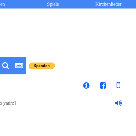
en
Spiele
Kirchenlieder
o yatiro]