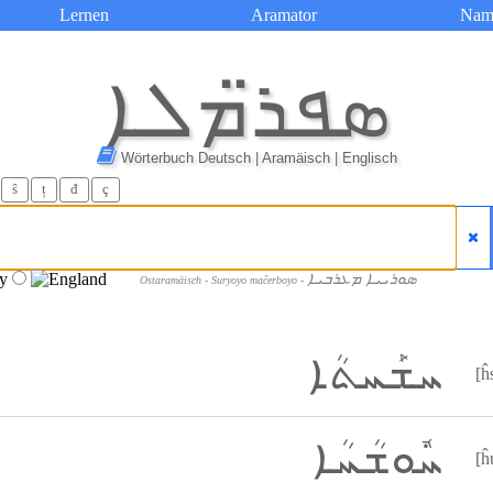
Lernen
Aramator
Nam
ܣܦܪ̈ܡܠܐ
Wörterbuch Deutsch | Aramäisch | Englisch
ŝ
ț
đ
ç
ܣܘܪܝܝܐ ܡܥܪܒܝܐ
Ostaramäisch - Suryoyo maĉerboyo -
ܚܫܰܚܬܳܐ
[ĥ
ܚܽܘܫܳܚܳܐ
[ĥ