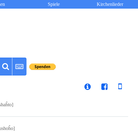
en
Spiele
Kirchenlieder
shaĥto]
ushoĥo]