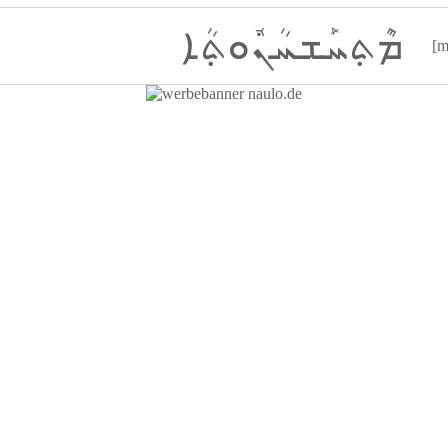
ܡܶܬ݂ܚܰܫܚܳܢܽܘܬ݂ܳܐ
[m