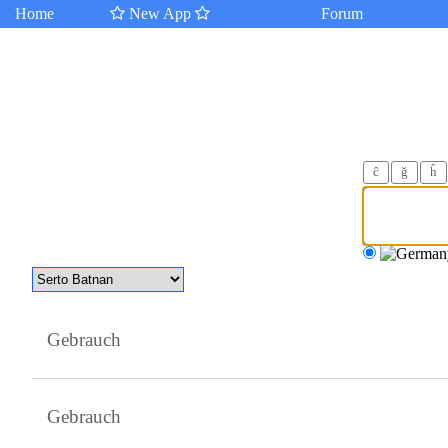
Home
New App
Forum
ĉ
ğ
ĥ
Gebrauch
Gebrauch