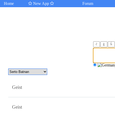
Home
New App
Forum
ĉ
ğ
ĥ
Geist
Geist