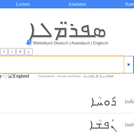
Lernen
Aramator
Nam
ܣܦܪ̈ܡܠܐ
Wörterbuch Deutsch | Aramäisch | Englisch
ŝ
ț
đ
ç
ܣܘܪܝܝܐ ܡܥܪܒܝܐ
Ostaramäisch - Suryoyo maĉerboyo -
ܪܽܘܚܳܐ
[ruĥ
ܢܰܦܫܳܐ
[naf