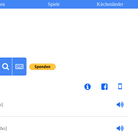
en
Spiele
Kirchenlieder
o]
sho]