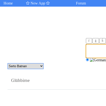
Home
New App
Forum
ĉ
ğ
ĥ
Glühbirne