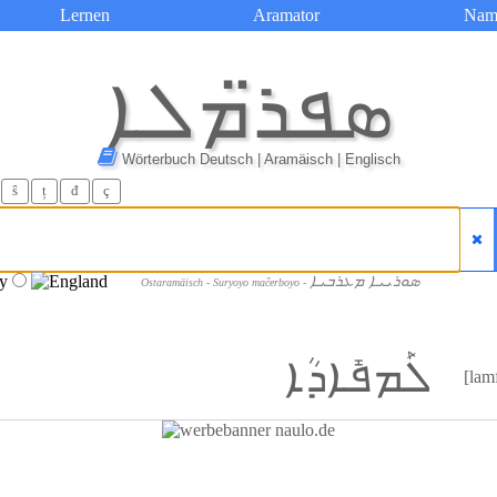
Lernen
Aramator
Nam
ܣܦܪ̈ܡܠܐ
Wörterbuch Deutsch | Aramäisch | Englisch
ŝ
ț
đ
ç
ܣܘܪܝܝܐ ܡܥܪܒܝܐ
Ostaramäisch - Suryoyo maĉerboyo -
ܠܰܡܦܺܐܕܳܐ
[lam