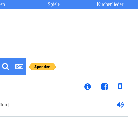
en
Spiele
Kirchenlieder
fido]