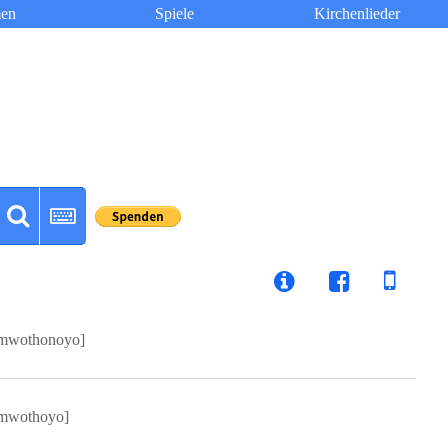
en
Spiele
Kirchenlieder
mwothonoyo]
mwothoyo]