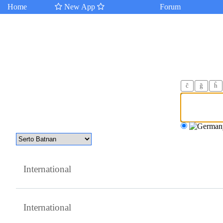
Home
New App
Forum
ĉ
ğ
ĥ
International
International