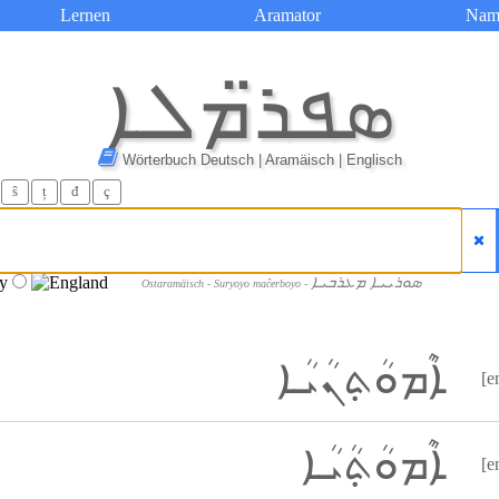
Lernen
Aramator
Nam
ܣܦܪ̈ܡܠܐ
Wörterbuch Deutsch | Aramäisch | Englisch
ŝ
ț
đ
ç
ܣܘܪܝܝܐ ܡܥܪܒܝܐ
Ostaramäisch - Suryoyo maĉerboyo -
ܐܶܡܘܳܬ݂ܢܳܝܳܐ
[e
ܐܶܡܘܳܬ݂ܳܝܳܐ
[e