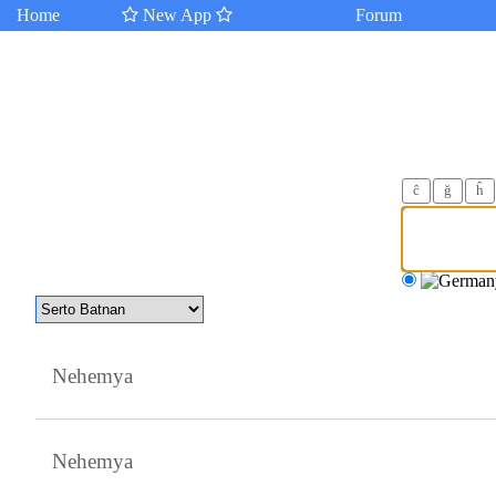
Home
New App
Forum
ĉ
ğ
ĥ
Nehemya
Nehemya