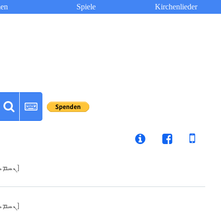
en
Spiele
Kirchenlieder
[ܢܚܡܝܐ]
[ܢܚܡܝܐ]