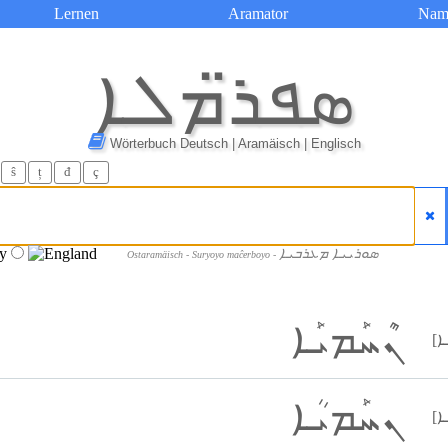
Lernen
Aramator
Nam
ܣܦܪ̈ܡܠܐ
Wörterbuch Deutsch | Aramäisch | Englisch
ŝ
ț
đ
ç
ܣܘܪܝܝܐ ܡܥܪܒܝܐ
Ostaramäisch - Suryoyo maĉerboyo -
ܢܶܚܰܡܝܰܐ
ܢܚܰܡܝܳܐ