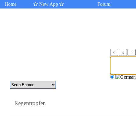
Home
New App
Forum
ĉ
ğ
ĥ
Regentropfen