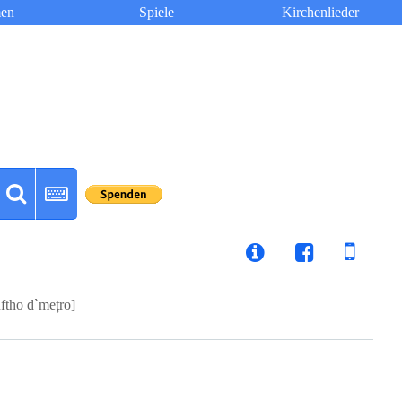
en
Spiele
Kirchenlieder
uftho d`mețro]