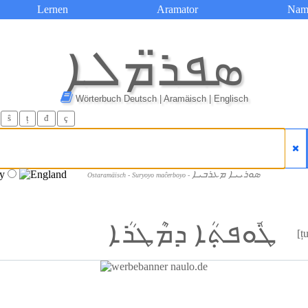
Lernen
Aramator
Nam
ܣܦܪ̈ܡܠܐ
Wörterbuch Deutsch | Aramäisch | Englisch
ŝ
ț
đ
ç
ܣܘܪܝܝܐ ܡܥܪܒܝܐ
Ostaramäisch - Suryoyo maĉerboyo -
ܛܽܘܦܬ݂ܳܐ ܕܡܶܛܪܳܐ
[ț