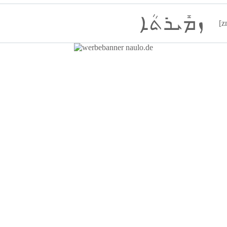
ܙܡܺܝܪܬܳܐ
[z