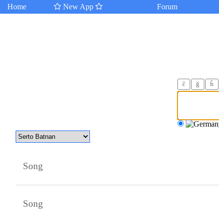
Home
New App
Forum
ĉ
ğ
ĥ
Song
Song