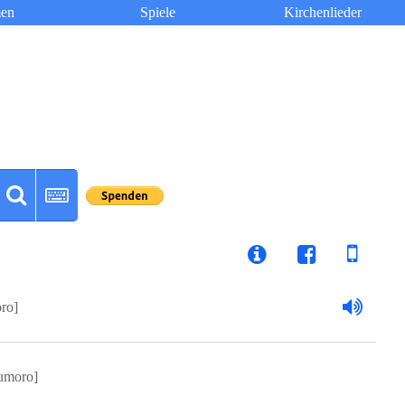
en
Spiele
Kirchenlieder
ro]
umoro]