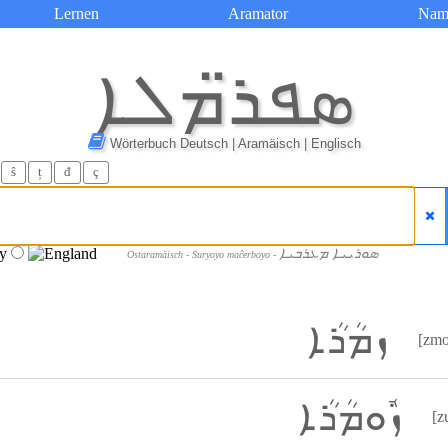
Lernen
Aramator
Nam
ܣܦܪ̈ܡܠܐ
Wörterbuch Deutsch | Aramäisch | Englisch
ŝ
ț
đ
ç
ܣܘܪܝܝܐ ܡܥܪܒܝܐ
Ostaramäisch - Suryoyo maĉerboyo -
ܙܡܳܪܳܐ
[zmo
ܙܽܘܡܳܪܳܐ
[z