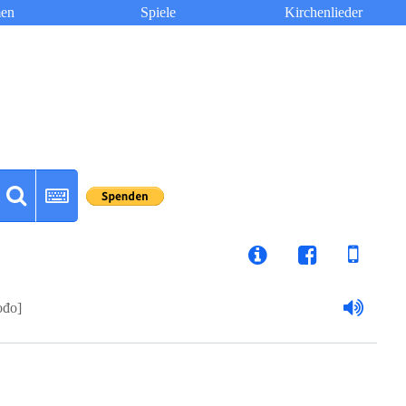
en
Spiele
Kirchenlieder
ođo]