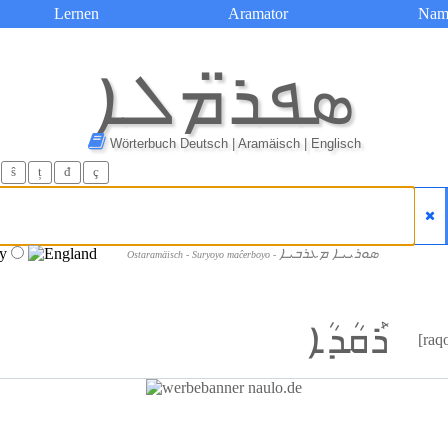
Lernen
Aramator
Nam
ܣܦܪ̈ܡܠܐ
Wörterbuch Deutsch | Aramäisch | Englisch
ŝ
ț
đ
ç
ܣܘܪܝܝܐ ܡܥܪܒܝܐ
Ostaramäisch - Suryoyo maĉerboyo -
ܪܰܩܳܕܳܐ
[raq