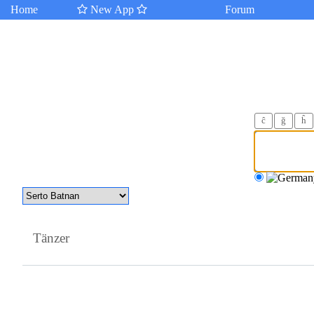
Home
New App
Forum
ĉ
ğ
ĥ
Tänzer