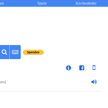
en
Spiele
Kirchenlieder
uro]