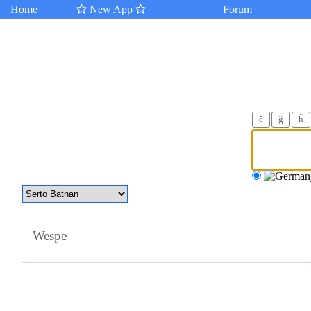
Home
New App
Forum
ĉ
ğ
ĥ
Wespe