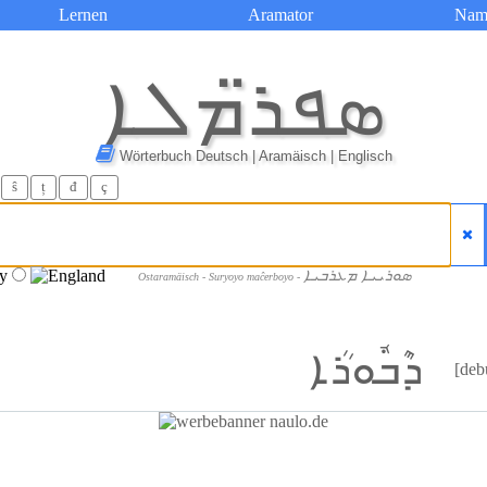
Lernen
Aramator
Nam
ܣܦܪ̈ܡܠܐ
Wörterbuch Deutsch | Aramäisch | Englisch
ŝ
ț
đ
ç
ܣܘܪܝܝܐ ܡܥܪܒܝܐ
Ostaramäisch - Suryoyo maĉerboyo -
ܕܶܒܽܘܪܳܐ
[deb