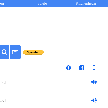
en
Spiele
Kirchenlieder
ono]
ono]