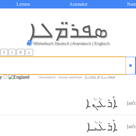
Lernen
Aramator
Nam
ܣܦܪ̈ܡܠܐ
Wörterbuch Deutsch | Aramäisch | Englisch
ŝ
ț
đ
ç
ܣܘܪܝܝܐ ܡܥܪܒܝܐ
Ostaramäisch - Suryoyo maĉerboyo -
ܐܰܪܥܳܢܳܐ
[arĉ
ܐܰܪܥܳܝܳܐ
[arĉ