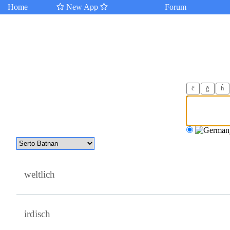
Home
New App
Forum
ĉ
ğ
ĥ
weltlich
irdisch