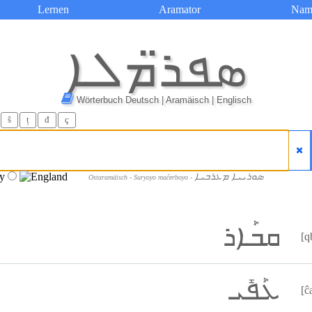
Lernen
Aramator
Nam
ܣܦܪ̈ܡܠܐ
Wörterbuch Deutsch | Aramäisch | Englisch
ŝ
ț
đ
ç
ܣܘܪܝܝܐ ܡܥܪܒܝܐ
Ostaramäisch - Suryoyo maĉerboyo -
ܩܒܰܐܪ
[q
ܥܰܦܺܝ
[ĉ