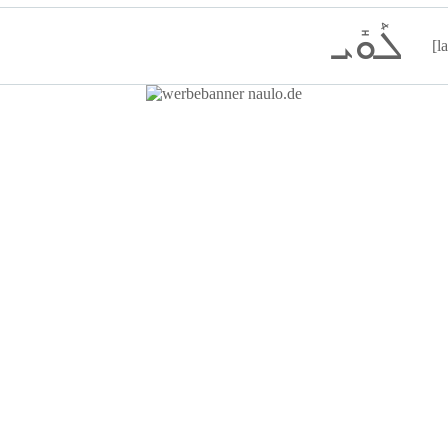
ܠܰܘܺܝ
[l