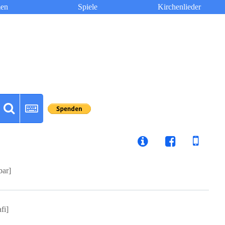
en
Spiele
Kirchenlieder
bar]
afi]