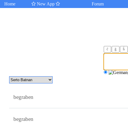
Home
New App
Forum
ĉ
ğ
ĥ
begraben
begraben