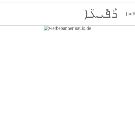
ܪܰܦܺܝܥܳܐ
[rafi