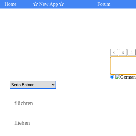
Home
New App
Forum
ĉ
ğ
ĥ
flüchten
fliehen