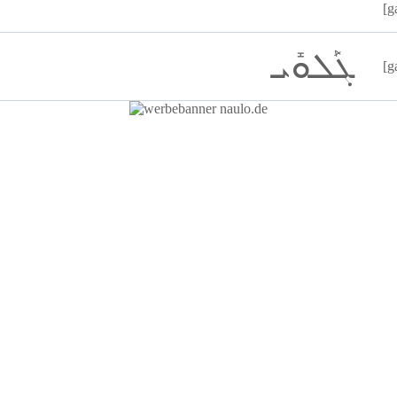
[g
ܓܰܠܘܺܝ
[g