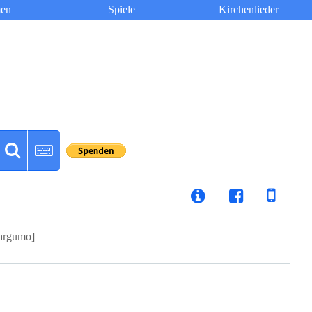
en
Spiele
Kirchenlieder
argumo]