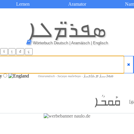
Lernen
Aramator
Nam
ܣܦܪ̈ܡܠܐ
Wörterbuch Deutsch | Aramäisch | Englisch
ŝ
ț
đ
ç
ܣܘܪܝܝܐ ܡܥܪܒܝܐ
Ostaramäisch - Suryoyo maĉerboyo -
ܩܰܩܒܳܐ
[g