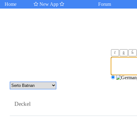
Home
New App
Forum
ĉ
ğ
ĥ
Deckel