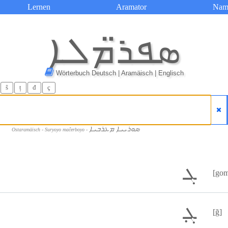
Lernen
Aramator
Nam
ܣܦܪ̈ܡܠܐ
Wörterbuch Deutsch | Aramäisch | Englisch
ŝ
ț
đ
ç
ܣܘܪܝܝܐ ܡܥܪܒܝܐ
Ostaramäisch - Suryoyo maĉerboyo -
ܓ
[gom
ܓ݂
[ğ]