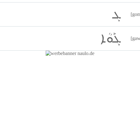
ܓ
[gom
ܓܰܘܳܐ
[gaw