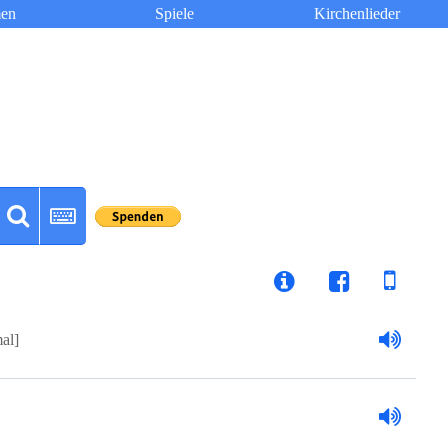
en
Spiele
Kirchenlieder
al]