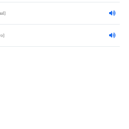
al]
o]