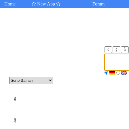
Home
New App
Forum
ĉ
ğ
ĥ
g
ğ