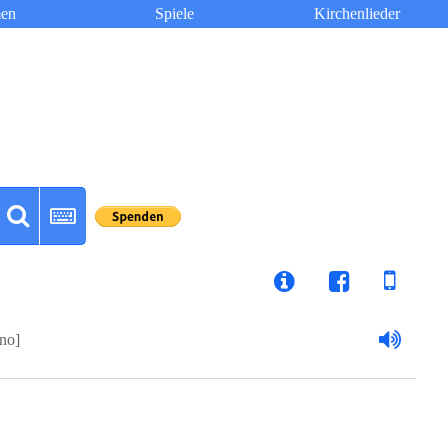
en
Spiele
Kirchenlieder
ino]