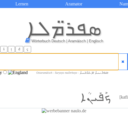
Lernen
Aramator
Nam
ܣܦܪ̈ܡܠܐ
Wörterbuch Deutsch | Aramäisch | Englisch
ŝ
ț
đ
ç
ܣܘܪܝܝܐ ܡܥܪܒܝܐ
Ostaramäisch - Suryoyo maĉerboyo -
ܟܰܦܺܝܢܳܐ
[kaf