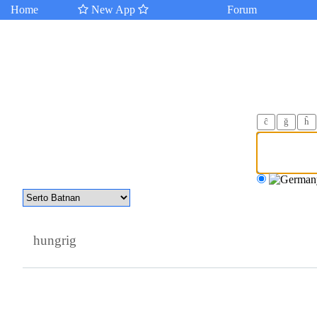
Home
New App
Forum
ĉ
ğ
ĥ
hungrig