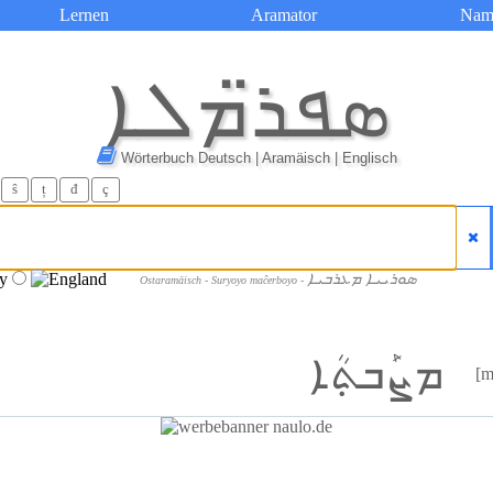
Lernen
Aramator
Nam
ܣܦܪ̈ܡܠܐ
Wörterbuch Deutsch | Aramäisch | Englisch
ŝ
ț
đ
ç
ܣܘܪܝܝܐ ܡܥܪܒܝܐ
Ostaramäisch - Suryoyo maĉerboyo -
ܡܨܰܒܬ݂ܳܐ
[m