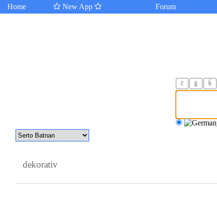
Home
New App
Forum
ĉ
ğ
ĥ
dekorativ