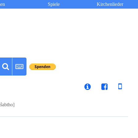
en
Spiele
Kirchenlieder
ŝabtho]