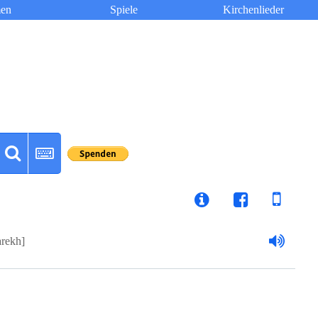
en
Spiele
Kirchenlieder
rekh]