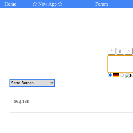
Home
New App
Forum
ĉ
ğ
ĥ
segnen