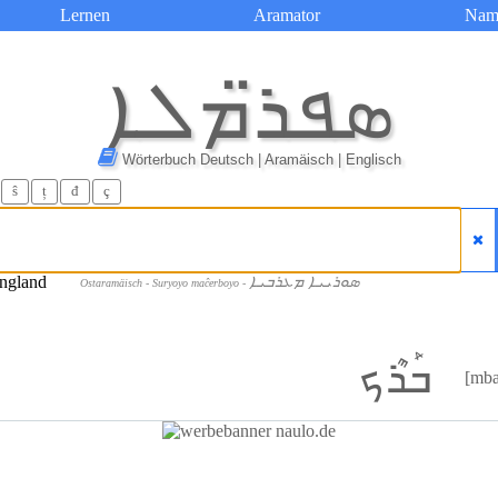
Lernen
Aramator
Nam
ܣܦܪ̈ܡܠܐ
Wörterbuch Deutsch | Aramäisch | Englisch
ŝ
ț
đ
ç
ܣܘܪܝܝܐ ܡܥܪܒܝܐ
Ostaramäisch - Suryoyo maĉerboyo -
ܒܰܪܶܟ
[mba