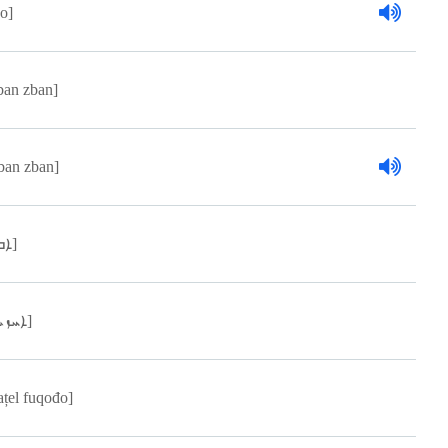
ĥo]
ban zban]
ban zban]
[ܐܒܐ]
[ܐܚܙܝܐ]
ațel fuqođo]