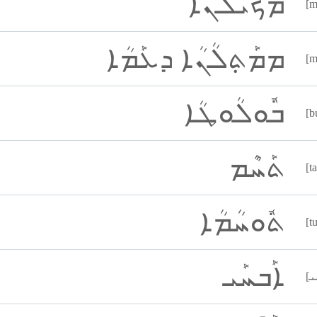
ܡܟܺܝܠܳܢܳܐ
[m
ܡܡܰܬ݂ܠܳܢܳܐ ܕܥܰܡܳܐ
[m
ܒܽܘܠܳܘܛܳܐ
[b
ܬܰܚܶܡ
[t
ܬܽܘܚܳܡܳܐ
[t
ܐܰܒܚܰܝ