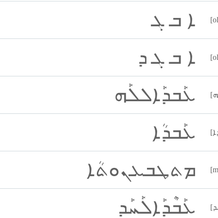
ܐ ܒ ܓ
[o
ܐ ܒ ܓ ܕ
[o
ܥܰܒܕܰܐܠܠܰܗ
ܥܰܒܕܳܐ
ܡܬܛܒܥܢܘܬܳܐ
[m
ܥܰܒܶܕܰܐܠܰܚܰܕ