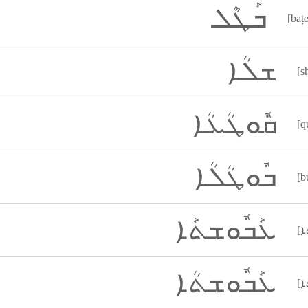
ܒܰܛܶܠ
[bațe
ܫܠܳܐ
[s
ܩܽܘܛܳܥܳܐ
[q
ܒܽܘܛܳܠܳܐ
[b
ܥܰܒܽܘܫܬܰܐ
ܥܰܒܽܘܫܬܳܐ