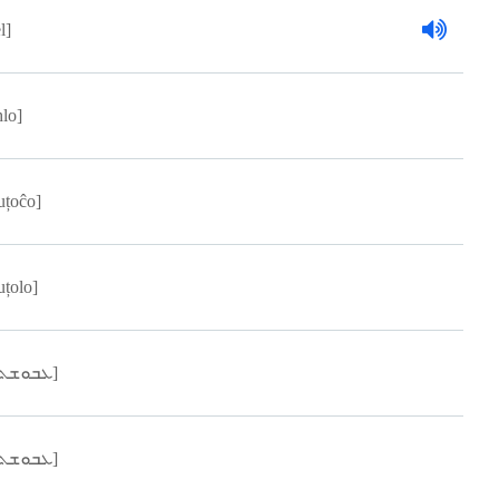
l]
hlo]
uțoĉo]
uțolo]
[ܥܒܘܫܬܐ]
[ܥܒܘܫܬܐ]