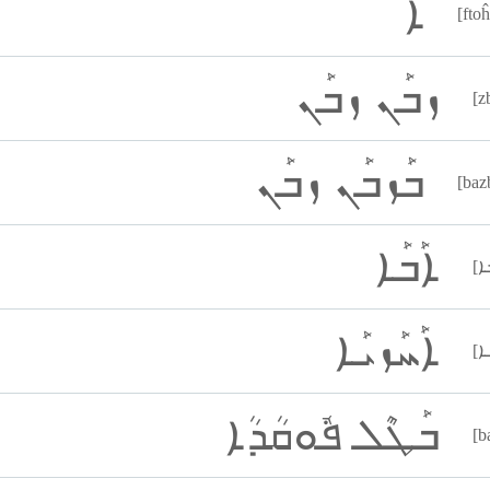
ܐܰ
[fto
ܙܒܰܢ ܙܒܰܢ
[z
ܒܰܙܒܰܢ ܙܒܰܢ
[baz
ܐܰܒܰܐ
ܐܰܚܰܙܝܰܐ
ܒܰܛܶܠ ܦܽܘܩܳܕܳܐ
[b