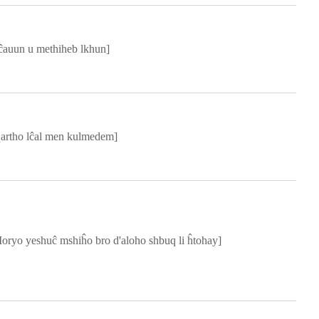
ĉauun u methiheb lkhun]
qartho lĉal men kulmedem]
oryo yeshuĉ mshiĥo bro d'aloho shbuq li ĥtohay]