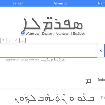
Lernen
Aramator
Nam
ܣܦܪ̈ܡܠܐ
Wörterbuch Deutsch | Aramäisch | Englisch
ŝ
ț
đ
ç
ܣܘܪܝܝܐ ܡܥܪܒܝܐ
Ostaramäisch - Suryoyo maĉerboyo -
ܡ
[mi
ܒܥܰܘ ܘ ܢܶܬ݂ܺܝܗܶܒ ܠܟ݂ܽܘܢ
[b