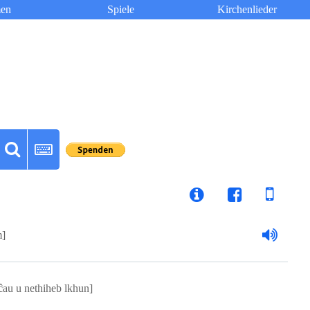
en
Spiele
Kirchenlieder
m]
ĉau u nethiheb lkhun]