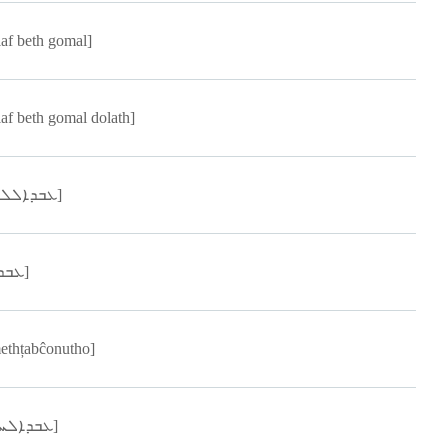
laf beth gomal]
laf beth gomal dolath]
[ܥܒܕܐܠܠܗ]
[ܥܒܕܐ]
ethțabĉonutho]
[ܥܒܕܐܠܚܕ]