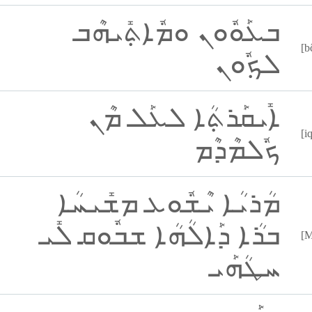
ܒܥܰܘܽܘܢ ܘܡܽܐܬ݂ܺܝܗܶܒ
[b
ܠܟ݂ܽܘܢ
ܐܺܝܩܰܪܬ݂ܳܐ ܠܥܰܠ ܡܶܢ
[i
ܟܽܠܡܶܕܶܡ
ܡܳܪܝܳܐ ܝܶܫܽܘܥ ܡܫܺܝܚܳܐ
ܒܪܳܐ ܕܰܐܠܳܗܳܐ ܫܒܽܘܩ ܠܺܝ
[M
ܚܛܳܗܰܝ