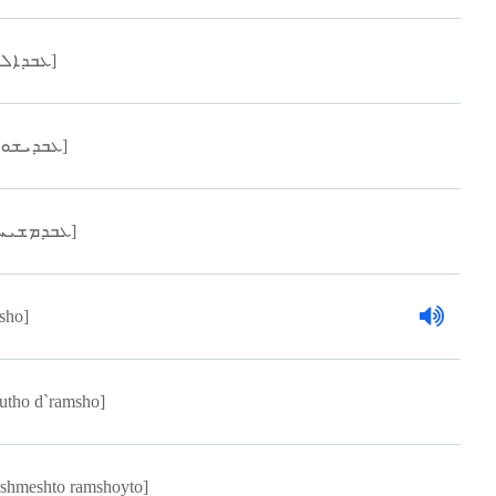
[ܥܒܕܐܠܬ]
[ܥܒܕܝܫܘܥ]
[ܥܒܕܡܫܝܚܐ]
sho]
lutho d`ramsho]
eshmeshto ramshoyto]