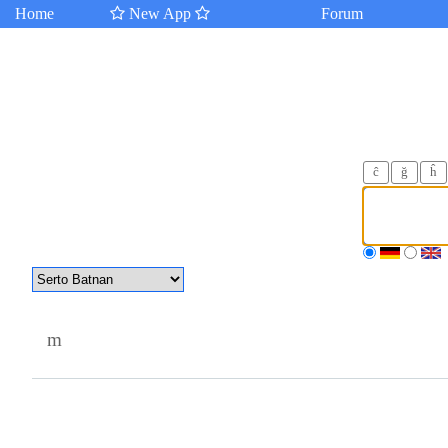
Home
New App
Forum
ĉ
ğ
ĥ
m