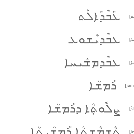
ܥܰܒܶܕܰܐܠܰܬ
ܥܒܶܕܝܶܫܘܥ
ܥܒܶܕܡܫܺܝܚܐ
ܪܰܡܫܳܐ
[ram
ܨܠܽܘܬ݂ܳܐ ܕܪܰܡܫܳܐ
[ŝ
ܬܶܫܡܶܫܬܳܐ ܪܰܡܫܳܝܬܳܐ
[t