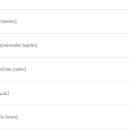
`ramsho]
aymonutho bațolto]
urĉono yatiro]
[ܐܒܓܪ]
`lo besro]