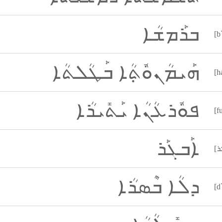
ܒܪܰܡܫܳܐ
[b
ܗܰܝܡܳܢܘܽܬ݂ܳܐ ܒܰܛܳܠܬܳܐ
[h
ܦܘܽܪܥܳܢܳܐ ܝܰܬܺܝܪܳܐ
[f
ܐܰܒܓܰܪ
ܕܠܳܐ ܒܶܣܪܳܐ
[d