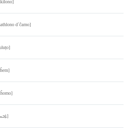
kilono]
athlono d`ĉamo]
uluțo]
aĥem]
uĥomo]
[ܐܒܚܝ]