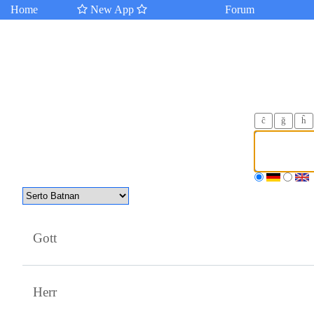
Home
New App
Forum
ĉ
ğ
ĥ
Gott
Herr