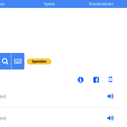
en
Spiele
Kirchenlieder
yo]
yo]