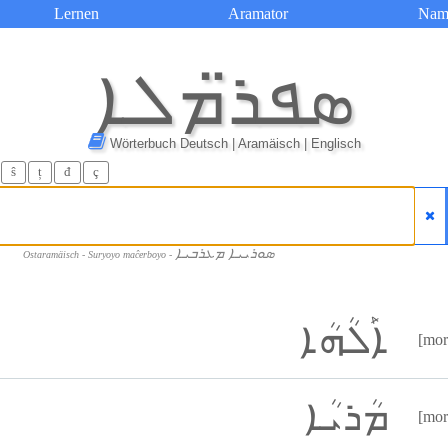
Lernen
Aramator
Nam
ܣܦܪ̈ܡܠܐ
Wörterbuch Deutsch | Aramäisch | Englisch
ŝ
ț
đ
ç
ܣܘܪܝܝܐ ܡܥܪܒܝܐ
Ostaramäisch - Suryoyo maĉerboyo -
ܐܰܠܳܗܳܐ
[mor
ܡܳܪܝܳܐ
[mor