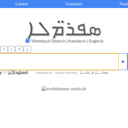
Lernen
Aramator
Nam
ܣܦܪ̈ܡܠܐ
Wörterbuch Deutsch | Aramäisch | Englisch
ŝ
ț
đ
ç
ܣܘܪܝܝܐ ܡܥܪܒܝܐ
Ostaramäisch - Suryoyo maĉerboyo -