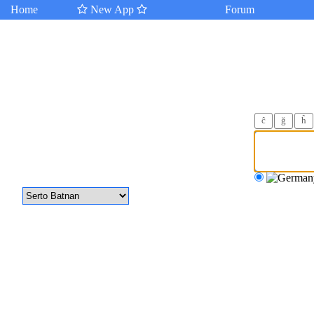
Home
New App
Forum
ĉ
ğ
ĥ