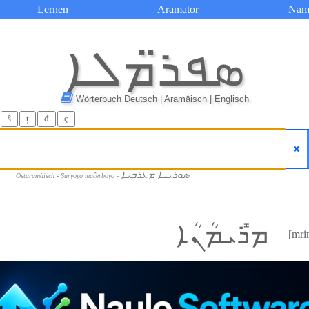
Lernen
Aramator
Nam
ܣܦܪ̈ܡܠܐ
Wörterbuch Deutsch | Aramäisch | Englisch
ŝ
ț
đ
ç
ܣܘܪܝܝܐ ܡܥܪܒܝܐ
Ostaramäisch - Suryoyo maĉerboyo -
ܡܪܺܝܡܳܢܳܐ
[mri