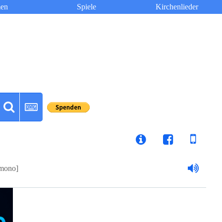
en
Spiele
Kirchenlieder
mono]