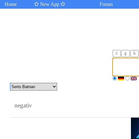
Home
New App
Forum
ĉ
ğ
ĥ
negativ