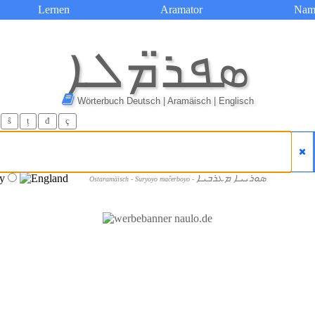
Lernen
Aramator
Nam
ܣܦܪ̈ܡܠܐ
Wörterbuch Deutsch | Aramäisch | Englisch
ŝ
ț
đ
ç
ܣܘܪܝܝܐ ܡܥܪܒܝܐ
Ostaramäisch - Suryoyo maĉerboyo -