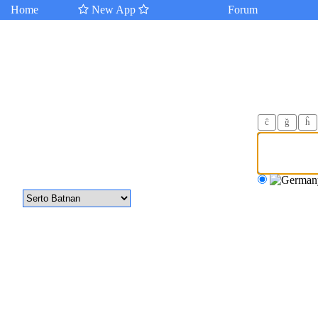
Home
New App
Forum
ĉ
ğ
ĥ