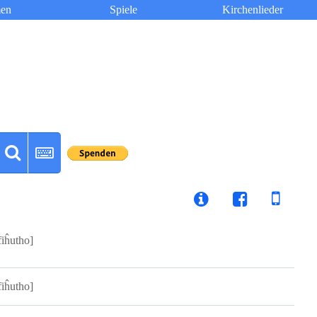
en
Spiele
Kirchenlieder
fiĥutho]
fiĥutho]