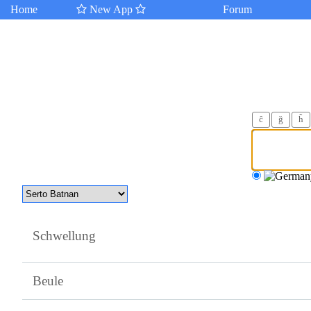
Home
New App
Forum
ĉ
ğ
ĥ
Schwellung
Beule