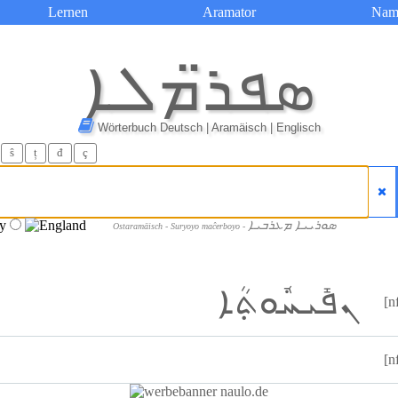
Lernen
Aramator
Nam
ܣܦܪ̈ܡܠܐ
Wörterbuch Deutsch | Aramäisch | Englisch
ŝ
ț
đ
ç
ܣܘܪܝܝܐ ܡܥܪܒܝܐ
Ostaramäisch - Suryoyo maĉerboyo -
ܢܦܺܝܚܽܘܬ݂ܳܐ
[n
[n