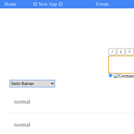
Home
New App
Forum
ĉ
ğ
ĥ
normal
normal