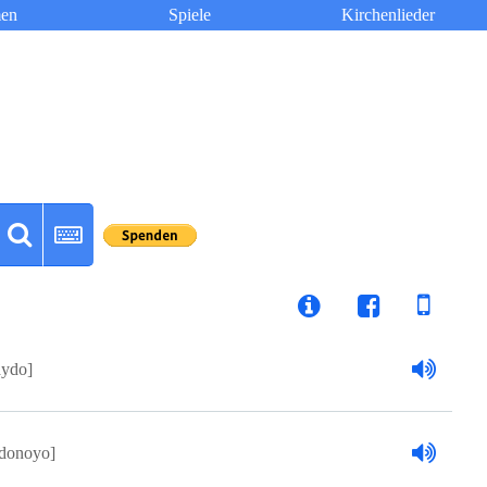
en
Spiele
Kirchenlieder
ydo]
donoyo]