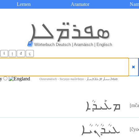
Lernen
Aramator
Nam
ܣܦܪ̈ܡܠܐ
Wörterbuch Deutsch | Aramäisch | Englisch
ŝ
ț
đ
ç
ܣܘܪܝܝܐ ܡܥܪܒܝܐ
Ostaramäisch - Suryoyo maĉerboyo -
ܡܥܰܝܕܳܐ
[mĉa
ܥܝܳܕܳܢܳܝܳܐ
[ĉyo